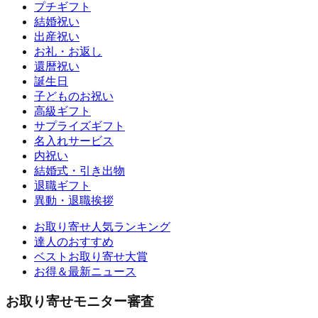
プチギフト
結婚祝い
出産祝い
お礼・お返し
還暦祝い
誕生日
子どものお祝い
高級ギフト
サプライズギフト
名入れサービス
内祝い
結婚式・引き出物
退職ギフト
異動・退職挨拶
お取り寄せ人気ランキング
達人のおすすめ
ベストお取り寄せ大賞
お得＆最新ニュース
お取り寄せモニター審査