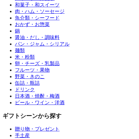
和菓子・和スイーツ
肉・ハム・ソーセージ
魚介類・シーフード
おかず・お惣菜
鍋
醤油・だし・調味料
パン・ジャム・シリアル
麺類
米・粉類
卵・チーズ・乳製品
フルーツ・果物
野菜・きのこ
缶詰・瓶詰
ドリンク
日本酒・焼酎・梅酒
ビール・ワイン・洋酒
ギフトシーンから探す
贈り物・プレゼント
手土産