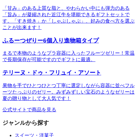
「甘み」のある上質な脂と、やわらかい中にも弾力のある
「旨み」が凝縮された近江牛を堪能できるギフトセットで
す。「すき焼き」か「しゃぶしゃぶ」、好みの食べ方を選ぶ
ことが出来ます！
ふるーつぜりー6個入り進物箱タイプ
まるで本物のようなプラ容器に入ったフルーツゼリー！常温
で長期保存が可能ですのでギフトに最適。
テリーヌ・ドゥ・フリュイ・アソート
果物を手でひとつひとつ丁寧に選定しながら容器に並べフル
ーツたっぷりのゼリー。みずみずしい宝石のようなゼリーは
夏の贈り物として大人気です！
公式サイトで商品を見る
ジャンルから探す
スイーツ・洋菓子