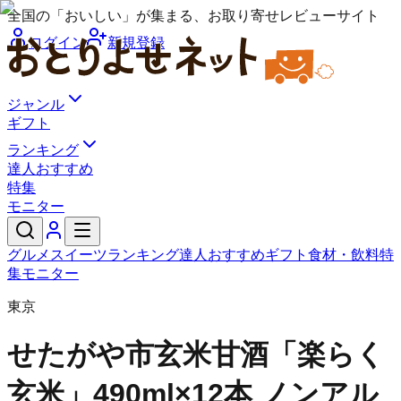
全国の「おいしい」が集まる、お取り寄せレビューサイト
ログイン
新規登録
ジャンル
ギフト
ランキング
達人おすすめ
特集
モニター
グルメ
スイーツ
ランキング
達人おすすめ
ギフト
食材・飲料
特
集
モニター
東京
せたがや市
玄米甘酒「楽らく
玄米」490ml×12本 ノンアル