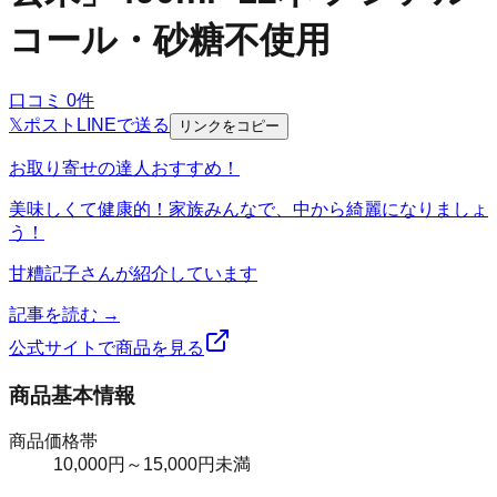
コール・砂糖不使用
口コミ
0
件
𝕏
ポスト
LINE
で送る
リンクをコピー
お取り寄せの達人おすすめ！
美味しくて健康的！家族みんなで、中から綺麗になりましょ
う！
甘糟記子
さんが紹介しています
記事を読む →
公式サイトで商品を見る
商品基本情報
商品価格帯
10,000円～15,000円未満