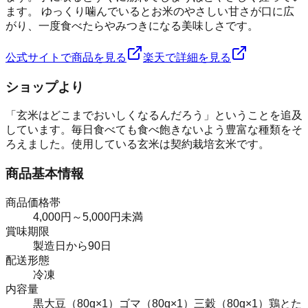
ます。 ゆっくり噛んでいるとお米のやさしい甘さが口に広
がり、一度食べたらやみつきになる美味しさです。
公式サイトで商品を見る
楽天で詳細を見る
ショップより
「玄米はどこまでおいしくなるんだろう」ということを追及
しています。毎日食べても食べ飽きないよう豊富な種類をそ
ろえました。使用している玄米は契約栽培玄米です。
商品基本情報
商品価格帯
4,000円～5,000円未満
賞味期限
製造日から90日
配送形態
冷凍
内容量
黒大豆（80g×1）ゴマ（80g×1）三穀（80g×1）鶏とた