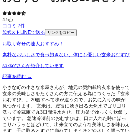
4.5
点
口コミ
7
件
𝕏
ポスト
LINE
で送る
リンクをコピー
お取り寄せの達人おすすめ！
素朴なおいしさで食べ飽きない、体にも優しい玄米おむすび
sakko*
さんが紹介しています
記事を読む →
小さな町の小さな米屋さんが、地元の契約栽培玄米を使って
玄米の美味しさをたくさんの方に伝える為につくった「玄米
おむすび」。20個すべて味が違うので、お気に入りの味が
見つかります。 玄米は、豊富に湧き出る天然水でゴリゴリ
洗って冷蔵庫で丸3日間浸水させ、圧力釜でゆっくり炊飯し
ています。 急速冷凍前のおむすびは、口に入れた時にほっ
こりハラッとほどけて、出来立てのような美味しさを味わえ
ます。手に取るとすぐに崩れてしまうほどやさしく握ってい