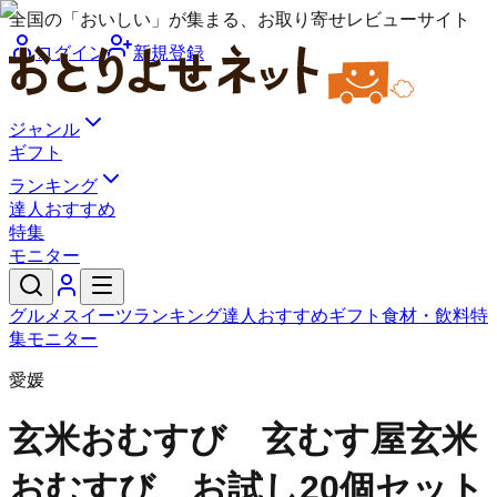
全国の「おいしい」が集まる、お取り寄せレビューサイト
ログイン
新規登録
ジャンル
ギフト
ランキング
達人おすすめ
特集
モニター
グルメ
スイーツ
ランキング
達人おすすめ
ギフト
食材・飲料
特
集
モニター
愛媛
玄米おむすび 玄むす屋
玄米
おむすび お試し20個セット