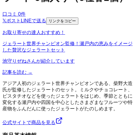
口コミ
0
件
𝕏
ポスト
LINE
で送る
リンクをコピー
お取り寄せの達人おすすめ！
ジェラート世界チャンピオン監修！瀬戸内の恵みをイメージ
した贅沢なジェラートセット
池守りぜね
さんが紹介しています
記事を読む →
アジア人初のジェラート世界チャンピオンである、柴野大造
氏が監修したジェラートのセット。ミルクやチョコレート、
ピスタチオなどを使ったジェラートをはじめ、季節とともに
変化する瀬戸内や四国を中心としたさまざまなフルーツや特
産物をふんだんに使ったジェラートがたのしめます。
公式サイトで商品を見る