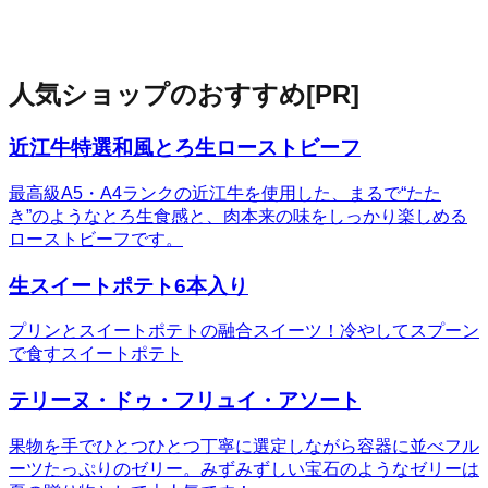
人気ショップのおすすめ
[PR]
近江牛特選和風とろ生ローストビーフ
最高級A5・A4ランクの近江牛を使用した、まるで“たた
き”のようなとろ生食感と、肉本来の味をしっかり楽しめる
ローストビーフです。
生スイートポテト6本入り
プリンとスイートポテトの融合スイーツ！冷やしてスプーン
で食すスイートポテト
テリーヌ・ドゥ・フリュイ・アソート
果物を手でひとつひとつ丁寧に選定しながら容器に並べフル
ーツたっぷりのゼリー。みずみずしい宝石のようなゼリーは