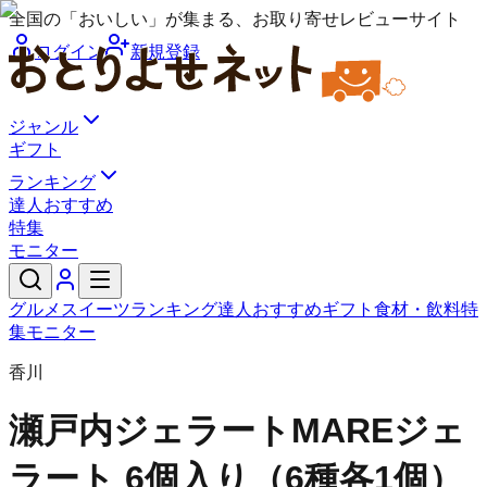
全国の「おいしい」が集まる、お取り寄せレビューサイト
ログイン
新規登録
ジャンル
ギフト
ランキング
達人おすすめ
特集
モニター
グルメ
スイーツ
ランキング
達人おすすめ
ギフト
食材・飲料
特
集
モニター
香川
瀬戸内ジェラートMARE
ジェ
ラート 6個入り（6種各1個）