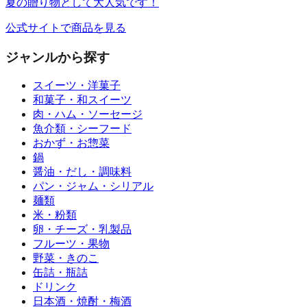
夏の贈り物として大人気です！
公式サイトで商品を見る
ジャンルから探す
スイーツ・洋菓子
和菓子・和スイーツ
肉・ハム・ソーセージ
魚介類・シーフード
おかず・お惣菜
鍋
醤油・だし・調味料
パン・ジャム・シリアル
麺類
米・粉類
卵・チーズ・乳製品
フルーツ・果物
野菜・きのこ
缶詰・瓶詰
ドリンク
日本酒・焼酎・梅酒