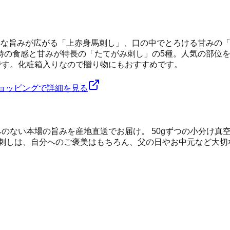
厚な旨みが広がる「上赤身馬刺し」、口の中でとろける甘みの
特の食感と甘みが特長の「たてがみ刺し」の5種。人気の部位
です。化粧箱入りなので贈り物にもおすすめです。
!ショッピングで詳細を見る
みのない本場の旨みを産地直送でお届け。 50gずつの小分け真
刺しは、自分へのご褒美はもちろん、父の日やお中元など大切