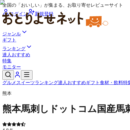
全国の「おいしい」が集まる、お取り寄せレビューサイト
ログイン
新規登録
ジャンル
ギフト
ランキング
達人おすすめ
特集
モニター
グルメ
スイーツ
ランキング
達人おすすめ
ギフト
食材・飲料
特
熊本
熊本馬刺しドットコム
国産馬