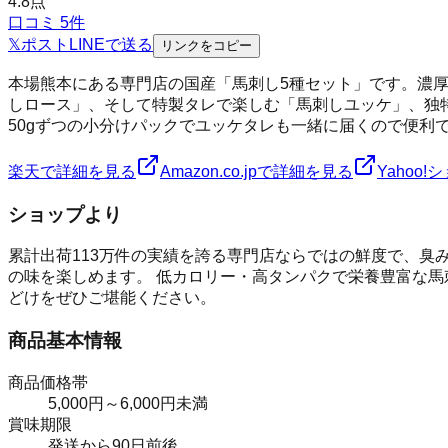
4.8
点
口コミ
5
件
𝕏
ポスト
LINE
で送る
リンクをコピー
本場熊本にある専門店の国産「馬刺し5種セット」です。濃
しロース」、そして特製タレで楽しむ「馬刺しユッケ」、独
50gずつの小分けパックでユッケタレも一緒に届くので便利
楽天で詳細を見る
Amazon.co.jpで詳細を見る
Yahoo
ショップより
累計出荷113万件の実績を誇る専門店ならではの鮮度で、臭
の味を楽しめます。 低カロリー・高タンパクで栄養豊富な馬
どけをぜひご堪能ください。
商品基本情報
商品価格帯
5,000円～6,000円未満
賞味期限
発送から90日前後