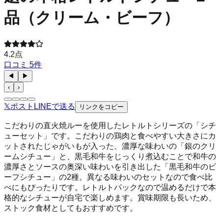
品（クリーム・ビーフ）
4.2
点
口コミ
5
件
◀
▶
‹
›
𝕏
ポスト
LINE
で送る
リンクをコピー
こだわりの直火焼ルーを使用したレトルトシリーズの「シチ
ューセット」です。こだわりの鶏肉と食べやすい大きさにカ
ットされたじゃがいもが入った、濃厚な味わいの「銀のクリ
ームシチュー」と、黒毛和牛をじっくり煮込むことで和牛の
濃厚さとソースの奥深い味わいを引き出した「黒毛和牛のビ
ーフシチュー」の2種。異なる味わいのセットなので食べ比
べにもぴったりです。レトルトパックなので温めるだけで本
格的なシチューが自宅で楽しめます。賞味期限も長いため、
ストック食材としてもおすすめです。