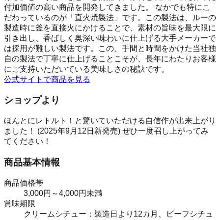
付加価値の高い商品を開発してきました。 なかでも特にこ
だわっているのが「直火焼製法」です。この製法は、ルーの
製造時に釜を直接火にかけることで、素材の旨味を最大限に
引き出し、香ばしく奥深い味わいに仕上げる大手メーカーで
は採用が難しい製法です。この、手間と時間をかけた当社独
自の製法で丁寧に仕上げることこそが、長年にわたりお客様
にご支持いただいている美味しさの秘訣です。
公式サイトで商品を見る
ショップより
ほんとにレトルト！と驚いていただける自信作が出来上がり
ました！ (2025年9月12日新発売) ぜひ一度召し上がってみ
てください！
商品基本情報
商品価格帯
3,000円～4,000円未満
賞味期限
クリームシチュー：製造日より12カ月、ビーフシチュ