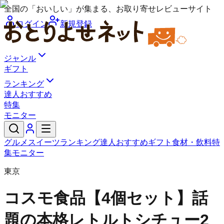
全国の「おいしい」が集まる、お取り寄せレビューサイト
ログイン
新規登録
ジャンル
ギフト
ランキング
達人おすすめ
特集
モニター
グルメ
スイーツ
ランキング
達人おすすめ
ギフト
食材・飲料
特
集
モニター
東京
コスモ食品
【4個セット】話
題の本格レトルトシチュー2