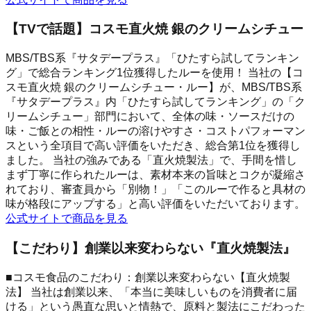
【TVで話題】コスモ直火焼 銀のクリームシチュー
MBS/TBS系『サタデープラス』「ひたすら試してランキン
グ」で総合ランキング1位獲得したルーを使用！ 当社の【コ
スモ直火焼 銀のクリームシチュー・ルー】が、MBS/TBS系
『サタデープラス』内「ひたすら試してランキング」の「ク
リームシチュー」部門において、全体の味・ソースだけの
味・ご飯との相性・ルーの溶けやすさ・コストパフォーマン
スという全項目で高い評価をいただき、総合第1位を獲得し
ました。 当社の強みである「直火焼製法」で、手間を惜し
まず丁寧に作られたルーは、素材本来の旨味とコクが凝縮さ
れており、審査員から「別物！」「このルーで作ると具材の
味が格段にアップする」と高い評価をいただいております。
公式サイトで商品を見る
【こだわり】創業以来変わらない『直火焼製法』
■コスモ食品のこだわり：創業以来変わらない【直火焼製
法】 当社は創業以来、「本当に美味しいものを消費者に届
ける」という愚直な思いと情熱で、原料と製法にこだわった