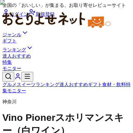
全国の「おいしい」が集まる、お取り寄せレビューサイト
ログイン
新規登録
ジャンル
ギフト
ランキング
達人おすすめ
特集
モニター
グルメ
スイーツ
ランキング
達人おすすめ
ギフト
食材・飲料
特
集
モニター
神奈川
Vino Pioner
スホリマンスキ
ー（白ワイン）