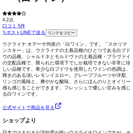
4.2
点
口コミ
5
件
𝕏
ポスト
LINE
で送る
リンクをコピー
ウクライナ オデーサ州産の「白ワイン」です。「スホリマ
ンスキー」は、ウクライナの土着品種のひとつである白ブド
ウの品種。シャルドネとモルドヴァの土着品種・プラヴァイ
の交配品種で、限られた環境下でしか栽培できない非常に珍
しい品種です。希少な白ブドウを使用したワインの色調は、
輝きのある淡いレモンイエロー。グレープフルーツや洋梨、
リンゴの風味と、爽やかな酸味、さらにほんのりとオイリー
感も感じることができます。フレッシュで優しい甘みを感じ
る白ワインです。
公式サイトで商品を見る
ショップより
日本ではまだまだ認知度が低いウクライナワインですが、そ