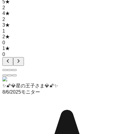
5
★
2
4
★
2
3
★
1
2
★
0
1
★
0
✨🌠💎星の王子さま💎🌠✨
8/6/2025
モニター