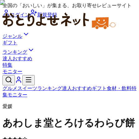
全国の「おいしい」が集まる、お取り寄せレビューサイト
ログイン
新規登録
ジャンル
ギフト
ランキング
達人おすすめ
特集
モニター
グルメ
スイーツ
ランキング
達人おすすめ
ギフト
食材・飲料
特
集
モニター
愛媛
あわしま堂
とろけるわらび餅