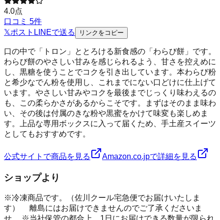
4.0
点
口コミ
5
件
𝕏
ポスト
LINE
で送る
リンクをコピー
口の中で「トロン」ととろける新食感の「わらび餅」です。
わらび餅のやさしい甘みを感じられるよう、甘さを控えめに
し、黒糖を使うことでコクを引き出しています。本わらび粉
と希少なでん粉を使用し、これまでにない口どけに仕上げて
います。やさしい甘みやコクを最後までじっくり味わえるの
も、この柔らかさがあるからこそです。まずはそのまま味わ
い、その後は付属のきな粉や黒蜜をかけて味変も楽しめま
す。上品な専用ボックスに入って届くため、手土産スイーツ
としてもおすすめです。
公式サイトで商品を見る
Amazon.co.jpで詳細を見る
ショップより
※冷凍商品です。（佐川クール宅急便でお届けいたしま
す） 離島にはお届けできませんのでご了承くださいま
せ。 ※当社保管の都合上、1日にお届けできる数量が限られ