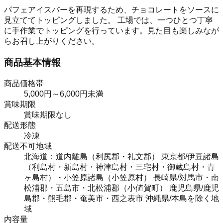
パフェアイスバーを再現するため、チョコレートをソースに
見立ててトッピングしました。 工場では、一つひとつ丁寧
に手作業でトッピングを行っています。見た目も楽しみなが
らお召し上がりください。
商品基本情報
商品価格帯
5,000円～6,000円未満
賞味期限
賞味期限なし
配送形態
冷凍
配送不可地域
北海道：道内離島（利尻郡・礼文郡） 東京都/伊豆諸島
（利島村・新島村・神津島村・三宅村・御蔵島村・青
ヶ島村）・小笠原諸島（小笠原村） 長崎県/対馬市・南
松浦郡・五島市・北松浦郡（小値賀町） 鹿児島県/鹿児
島郡・熊毛郡・奄美市・西之表市 沖縄県/本島を除く地
域
内容量