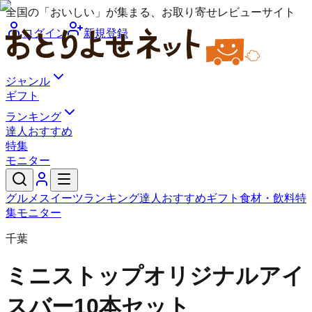
全国の「おいしい」が集まる、お取り寄せレビューサイト
ログイン
新規登録
ジャンル
ギフト
ランキング
達人おすすめ
特集
モニター
グルメ
スイーツ
ランキング
達人おすすめ
ギフト
食材・飲料
特
集
モニター
千葉
ミニストップ
オリジナルアイ
スバー10本セット