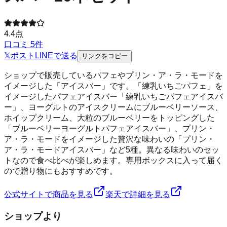
4.4
点
口コミ
5
件
𝕏
ポスト
LINE
で送る
リンクをコピー
ショップで販売しているパフェやプリン・ア・ラ・モードを
イメージした「アイスバー」です。「練乳いちごパフェ」を
イメージしたパフェアイスバー「練乳いちごパフェアイスバ
ー」、ヨーグルトのアイスクリームにブルーベリーソース、
ホイップクリーム、大粒のブルーベリーをトッピングした
「ブルーベリーヨーグルトパフェアイスバー」、プリン・
ア・ラ・モードをイメージした贅沢な味わいの「プリン・
ア・ラ・モードアイスバー」など5種。異なる味わいのセッ
トなので食べ比べが楽しめます。専用ボックスに入って届く
ので贈り物にもおすすめです。
公式サイトで商品を見る
楽天で詳細を見る
ショップより