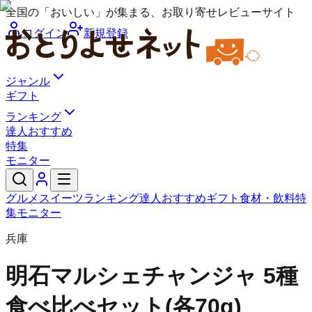
全国の「おいしい」が集まる、お取り寄せレビューサイト
ログイン
新規登録
ジャンル
ギフト
ランキング
達人おすすめ
特集
モニター
グルメ
スイーツ
ランキング
達人おすすめ
ギフト
食材・飲料
特
集
モニター
兵庫
明石マルシェ
チャンジャ 5種
食べ比べセット(各70g)