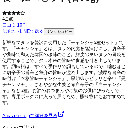
4.2
点
口コミ
10
件
𝕏
ポスト
LINE
で送る
リンクをコピー
新鮮なマダラを贅沢に使用した「チャンジャ5種セット」で
す。「チャンジャ」とは、タラの内臓を塩漬けにし、唐辛子
や薬味で和えた韓国の珍味のこと。鮮度の良いタラの胃袋を
使用することで、タラ本来の旨味や食感を引き出していま
す。調味料は、すべて手作りで調合しているので、噛むほど
に唐辛子の旨辛と魚介の旨味が溢れ出します。濃厚な旨辛の
味付け「本格旨味チャンジャ」、黒胡椒がピリリと辛い「黒
チャンジャ」、さわやかな生姜と青唐辛子の「白チャンジ
ャ」など5種。お酒のおつまみやご飯のお供にぴったりで
す。専用ボックスに入って届くため、贈り物にもおすすめで
す。
Amazon.co.jpで詳細を見る
ショップより