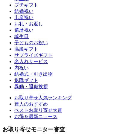
プチギフト
結婚祝い
出産祝い
お礼・お返し
還暦祝い
誕生日
子どものお祝い
高級ギフト
サプライズギフト
名入れサービス
内祝い
結婚式・引き出物
退職ギフト
異動・退職挨拶
お取り寄せ人気ランキング
達人のおすすめ
ベストお取り寄せ大賞
お得＆最新ニュース
お取り寄せモニター審査