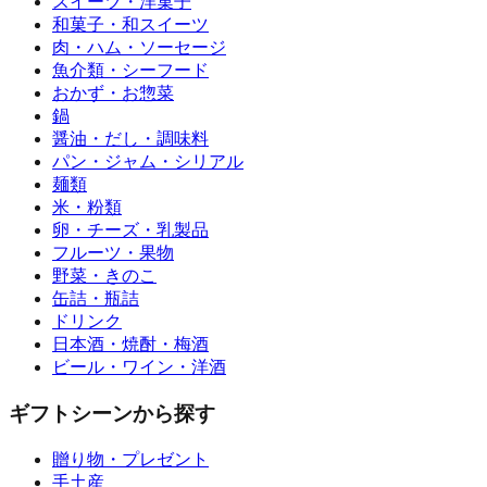
スイーツ・洋菓子
和菓子・和スイーツ
肉・ハム・ソーセージ
魚介類・シーフード
おかず・お惣菜
鍋
醤油・だし・調味料
パン・ジャム・シリアル
麺類
米・粉類
卵・チーズ・乳製品
フルーツ・果物
野菜・きのこ
缶詰・瓶詰
ドリンク
日本酒・焼酎・梅酒
ビール・ワイン・洋酒
ギフトシーンから探す
贈り物・プレゼント
手土産