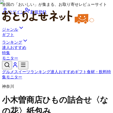
全国の「おいしい」が集まる、お取り寄せレビューサイト
ログイン
新規登録
ジャンル
ギフト
ランキング
達人おすすめ
特集
モニター
グルメ
スイーツ
ランキング
達人おすすめ
ギフト
食材・飲料
特
集
モニター
神奈川
小木曽商店
ひもの詰合せ〈な
の花〉紙包み