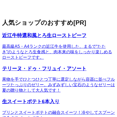
人気ショップのおすすめ
[PR]
近江牛特選和風とろ生ローストビーフ
最高級A5・A4ランクの近江牛を使用した、まるで“たた
き”のようなとろ生食感と、肉本来の味をしっかり楽しめる
ローストビーフです。
テリーヌ・ドゥ・フリュイ・アソート
果物を手でひとつひとつ丁寧に選定しながら容器に並べフル
ーツたっぷりのゼリー。みずみずしい宝石のようなゼリーは
夏の贈り物として大人気です！
生スイートポテト6本入り
プリンとスイートポテトの融合スイーツ！冷やしてスプーン