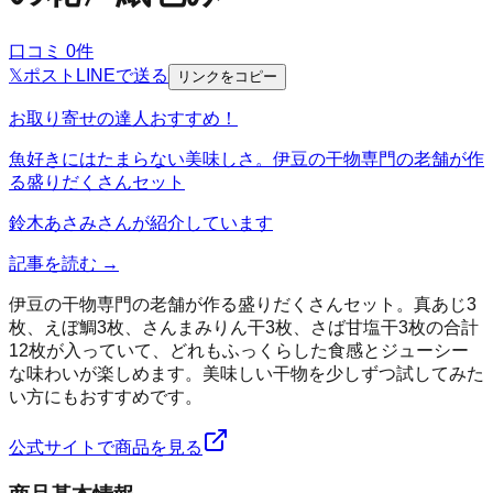
口コミ
0
件
𝕏
ポスト
LINE
で送る
リンクをコピー
お取り寄せの達人おすすめ！
魚好きにはたまらない美味しさ。伊豆の干物専門の老舗が作
る盛りだくさんセット
鈴木あさみ
さんが紹介しています
記事を読む →
伊豆の干物専門の老舗が作る盛りだくさんセット。真あじ3
枚、えぼ鯛3枚、さんまみりん干3枚、さば甘塩干3枚の合計
12枚が入っていて、どれもふっくらした食感とジューシー
な味わいが楽しめます。美味しい干物を少しずつ試してみた
い方にもおすすめです。
公式サイトで商品を見る