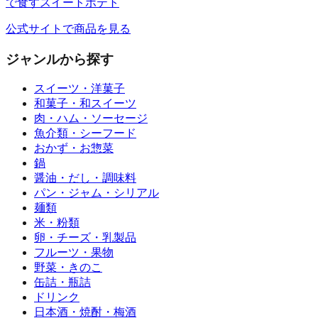
で食すスイートポテト
公式サイトで商品を見る
ジャンルから探す
スイーツ・洋菓子
和菓子・和スイーツ
肉・ハム・ソーセージ
魚介類・シーフード
おかず・お惣菜
鍋
醤油・だし・調味料
パン・ジャム・シリアル
麺類
米・粉類
卵・チーズ・乳製品
フルーツ・果物
野菜・きのこ
缶詰・瓶詰
ドリンク
日本酒・焼酎・梅酒