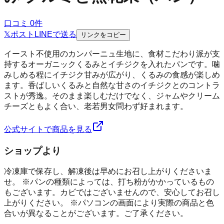
口コミ
0
件
𝕏
ポスト
LINE
で送る
リンクをコピー
イースト不使用のカンパーニュ生地に、食材こだわり派が支
持するオーガニックくるみとイチジクを入れたパンです。噛
みしめる程にイチジク甘みが広がり、くるみの食感が楽しめ
ます。香ばしいくるみと自然な甘さのイチジクとのコントラ
ストが秀逸。そのまま楽しむだけでなく、ジャムやクリーム
チーズともよく合い、老若男女問わず好まれます。
公式サイトで商品を見る
ショップより
冷凍庫で保存し、解凍後は早めにお召し上がりくださいま
せ。 ※パンの種類によっては、打ち粉がかかっているもの
もございます。カビではございませんので、安心してお召し
上がりください。 ※パソコンの画面により実際の商品と色
合いが異なることがございます。ご了承ください。