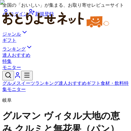
全国の「おいしい」が集まる、お取り寄せレビューサイト
ログイン
新規登録
ジャンル
ギフト
ランキング
達人おすすめ
特集
モニター
グルメ
スイーツ
ランキング
達人おすすめ
ギフト
食材・飲料
特
集
モニター
岐阜
グルマン ヴィタル
大地の恵
み クルミと無花果（パン）