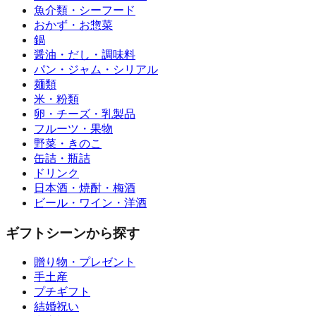
魚介類・シーフード
おかず・お惣菜
鍋
醤油・だし・調味料
パン・ジャム・シリアル
麺類
米・粉類
卵・チーズ・乳製品
フルーツ・果物
野菜・きのこ
缶詰・瓶詰
ドリンク
日本酒・焼酎・梅酒
ビール・ワイン・洋酒
ギフトシーンから探す
贈り物・プレゼント
手土産
プチギフト
結婚祝い