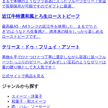
まるで本物のようなプラ容器に入ったフルーツゼリー！常温
で長期保存が可能ですのでギフトに最適。
近江牛特選和風とろ生ローストビーフ
最高級A5・A4ランクの近江牛を使用した、まるで“たた
き”のようなとろ生食感と、肉本来の味をしっかり楽しめる
ローストビーフです。
テリーヌ・ドゥ・フリュイ・アソート
果物を手でひとつひとつ丁寧に選定しながら容器に並べフル
ーツたっぷりのゼリー。みずみずしい宝石のようなゼリーは
夏の贈り物として大人気です！
公式サイトで商品を見る
ジャンルから探す
スイーツ・洋菓子
和菓子・和スイーツ
肉・ハム・ソーセージ