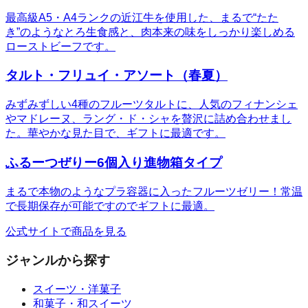
最高級A5・A4ランクの近江牛を使用した、まるで“たた
き”のようなとろ生食感と、肉本来の味をしっかり楽しめる
ローストビーフです。
タルト・フリュイ・アソート（春夏）
みずみずしい4種のフルーツタルトに、人気のフィナンシェ
やマドレーヌ、ラング・ド・シャを贅沢に詰め合わせまし
た。華やかな見た目で、ギフトに最適です。
ふるーつぜりー6個入り進物箱タイプ
まるで本物のようなプラ容器に入ったフルーツゼリー！常温
で長期保存が可能ですのでギフトに最適。
公式サイトで商品を見る
ジャンルから探す
スイーツ・洋菓子
和菓子・和スイーツ