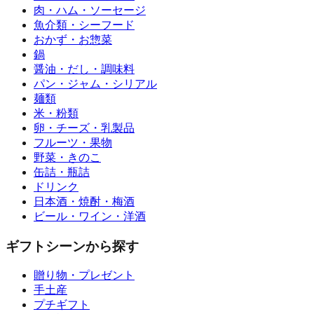
肉・ハム・ソーセージ
魚介類・シーフード
おかず・お惣菜
鍋
醤油・だし・調味料
パン・ジャム・シリアル
麺類
米・粉類
卵・チーズ・乳製品
フルーツ・果物
野菜・きのこ
缶詰・瓶詰
ドリンク
日本酒・焼酎・梅酒
ビール・ワイン・洋酒
ギフトシーンから探す
贈り物・プレゼント
手土産
プチギフト