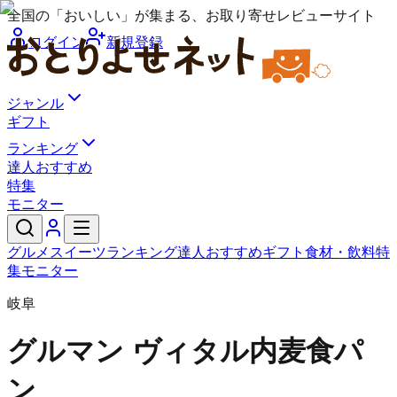
全国の「おいしい」が集まる、お取り寄せレビューサイト
ログイン
新規登録
ジャンル
ギフト
ランキング
達人おすすめ
特集
モニター
グルメ
スイーツ
ランキング
達人おすすめ
ギフト
食材・飲料
特
集
モニター
岐阜
グルマン ヴィタル
内麦食パ
ン