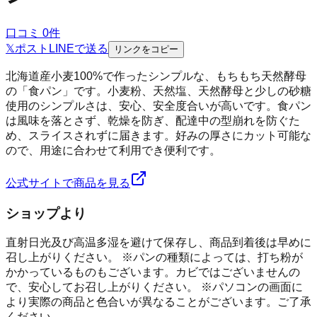
口コミ
0
件
𝕏
ポスト
LINE
で送る
リンクをコピー
北海道産小麦100%で作ったシンプルな、もちもち天然酵母
の「食パン」です。小麦粉、天然塩、天然酵母と少しの砂糖
使用のシンプルさは、安心、安全度合いが高いです。食パン
は風味を落とさず、乾燥を防ぎ、配達中の型崩れを防ぐた
め、スライスされずに届きます。好みの厚さにカット可能な
ので、用途に合わせて利用でき便利です。
公式サイトで商品を見る
ショップより
直射日光及び高温多湿を避けて保存し、商品到着後は早めに
召し上がりください。 ※パンの種類によっては、打ち粉が
かかっているものもございます。カビではございませんの
で、安心してお召し上がりください。 ※パソコンの画面に
より実際の商品と色合いが異なることがございます。ご了承
ください。