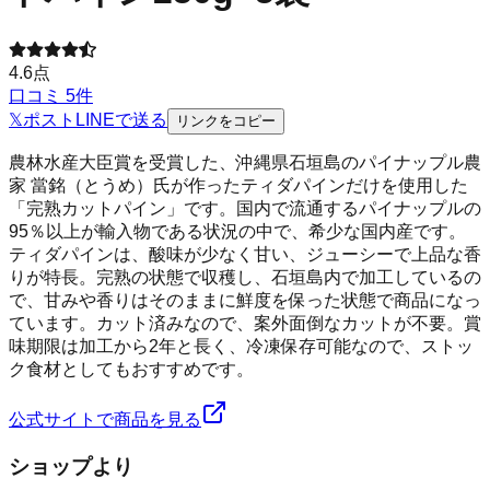
4.6
点
口コミ
5
件
𝕏
ポスト
LINE
で送る
リンクをコピー
農林水産大臣賞を受賞した、沖縄県石垣島のパイナップル農
家 當銘（とうめ）氏が作ったティダパインだけを使用した
「完熟カットパイン」です。国内で流通するパイナップルの
95％以上が輸入物である状況の中で、希少な国内産です。
ティダパインは、酸味が少なく甘い、ジューシーで上品な香
りが特長。完熟の状態で収穫し、石垣島内で加工しているの
で、甘みや香りはそのままに鮮度を保った状態で商品になっ
ています。カット済みなので、案外面倒なカットが不要。賞
味期限は加工から2年と長く、冷凍保存可能なので、ストッ
ク食材としてもおすすめです。
公式サイトで商品を見る
ショップより