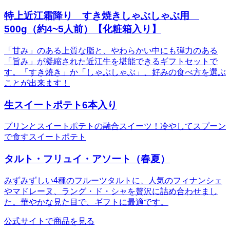
特上近江霜降り すき焼きしゃぶしゃぶ用
500g（約4~5人前）【化粧箱入り】
「甘み」のある上質な脂と、やわらかい中にも弾力のある
「旨み」が凝縮された近江牛を堪能できるギフトセットで
す。「すき焼き」か「しゃぶしゃぶ」、好みの食べ方を選ぶ
ことが出来ます！
生スイートポテト6本入り
プリンとスイートポテトの融合スイーツ！冷やしてスプーン
で食すスイートポテト
タルト・フリュイ・アソート（春夏）
みずみずしい4種のフルーツタルトに、人気のフィナンシェ
やマドレーヌ、ラング・ド・シャを贅沢に詰め合わせまし
た。華やかな見た目で、ギフトに最適です。
公式サイトで商品を見る