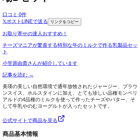
口コミ
0
件
𝕏
ポスト
LINE
で送る
リンクをコピー
お取り寄せの達人おすすめ！
チーズマニアが驚喜する特別な牛のミルクで作る乳製品セッ
ト
小笠原由貴
さんが紹介しています
記事を読む →
美瑛の美しい自然環境で通年放牧されたジャージー、ブラウ
ンスイス、ホルスタインに加え、とても珍しい品種モンベリ
アルドの4品種のミルクを使って作ったチーズやバター、そ
して牛乳やのむヨーグルトが入ったセットです。
公式サイトで商品を見る
商品基本情報