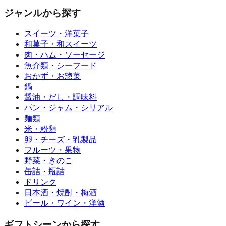
ジャンルから探す
スイーツ・洋菓子
和菓子・和スイーツ
肉・ハム・ソーセージ
魚介類・シーフード
おかず・お惣菜
鍋
醤油・だし・調味料
パン・ジャム・シリアル
麺類
米・粉類
卵・チーズ・乳製品
フルーツ・果物
野菜・きのこ
缶詰・瓶詰
ドリンク
日本酒・焼酎・梅酒
ビール・ワイン・洋酒
ギフトシーンから探す