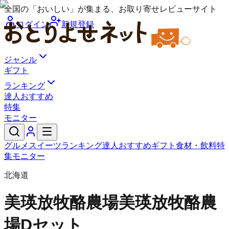
全国の「おいしい」が集まる、お取り寄せレビューサイト
ログイン
新規登録
ジャンル
ギフト
ランキング
達人おすすめ
特集
モニター
グルメ
スイーツ
ランキング
達人おすすめ
ギフト
食材・飲料
特
集
モニター
北海道
美瑛放牧酪農場
美瑛放牧酪農
場Dセット