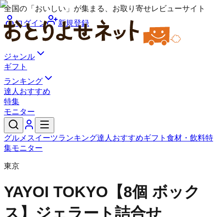
全国の「おいしい」が集まる、お取り寄せレビューサイト
ログイン
新規登録
ジャンル
ギフト
ランキング
達人おすすめ
特集
モニター
グルメ
スイーツ
ランキング
達人おすすめ
ギフト
食材・飲料
特
集
モニター
東京
YAYOI TOKYO
【8個 ボック
ス】ジェラート詰合せ