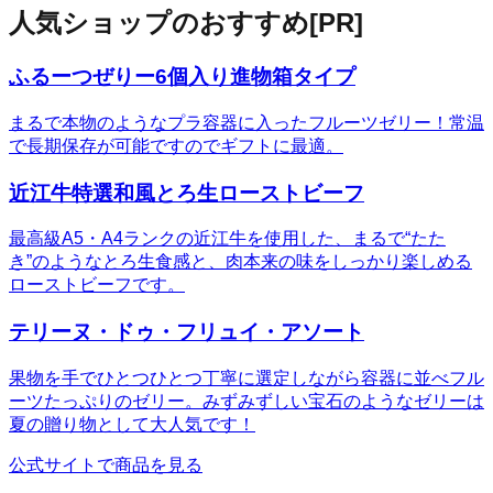
人気ショップのおすすめ
[PR]
ふるーつぜりー6個入り進物箱タイプ
まるで本物のようなプラ容器に入ったフルーツゼリー！常温
で長期保存が可能ですのでギフトに最適。
近江牛特選和風とろ生ローストビーフ
最高級A5・A4ランクの近江牛を使用した、まるで“たた
き”のようなとろ生食感と、肉本来の味をしっかり楽しめる
ローストビーフです。
テリーヌ・ドゥ・フリュイ・アソート
果物を手でひとつひとつ丁寧に選定しながら容器に並べフル
ーツたっぷりのゼリー。みずみずしい宝石のようなゼリーは
夏の贈り物として大人気です！
公式サイトで商品を見る