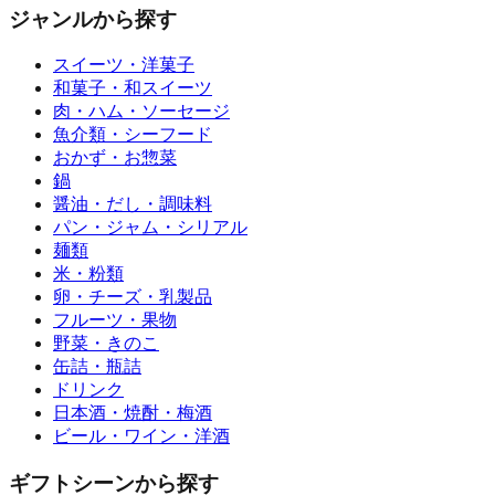
ジャンルから探す
スイーツ・洋菓子
和菓子・和スイーツ
肉・ハム・ソーセージ
魚介類・シーフード
おかず・お惣菜
鍋
醤油・だし・調味料
パン・ジャム・シリアル
麺類
米・粉類
卵・チーズ・乳製品
フルーツ・果物
野菜・きのこ
缶詰・瓶詰
ドリンク
日本酒・焼酎・梅酒
ビール・ワイン・洋酒
ギフトシーンから探す