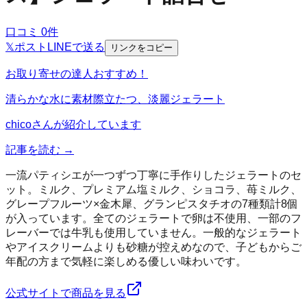
口コミ
0
件
𝕏
ポスト
LINE
で送る
リンクをコピー
お取り寄せの達人おすすめ！
清らかな水に素材際立たつ、淡麗ジェラート
chico
さんが紹介しています
記事を読む →
一流パティシエが一つずつ丁寧に手作りしたジェラートのセ
ット。ミルク、プレミアム塩ミルク、ショコラ、苺ミルク、
グレープフルーツ×金木犀、グランピスタチオの7種類計8個
が入っています。全てのジェラートで卵は不使用、一部のフ
レーバーでは牛乳も使用していません。一般的なジェラート
やアイスクリームよりも砂糖が控えめなので、子どもからご
年配の方まで気軽に楽しめる優しい味わいです。
公式サイトで商品を見る