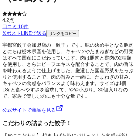
4.2
点
口コミ
10
件
𝕏
ポスト
LINE
で送る
リンクをコピー
宇都宮餃子会加盟店の「餃子」です。味の決め手となる豚肉
とにらは栃木県産を使用し、キャベツやたまねぎなどの野菜
はすべて国産にこだわっています。肉は豚肉と鶏肉の2種類
を使用し、さらにビーフエキスを配合することで、肉の旨味
を味わえるように仕上げました。厳選した国産野菜をたっぷ
りと使用することで、肉の旨みと一緒に、たまねぎの甘み、
キャベツの食感をバランスよく味わえます。サイズは1個
18gと食べやすさを追求して、やや小ぶり。30個入りなの
で、家族で楽しむのにも十分な量です。
公式サイトで商品を見る
こだわりの詰まった餃子！
【皮にこだわり】 焼き上げた時にパリッとした食感が楽し