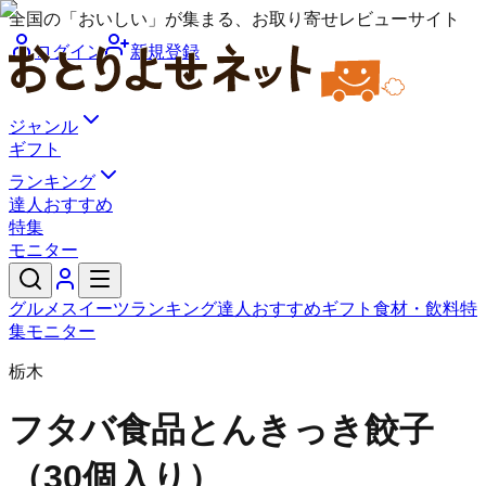
全国の「おいしい」が集まる、お取り寄せレビューサイト
ログイン
新規登録
ジャンル
ギフト
ランキング
達人おすすめ
特集
モニター
グルメ
スイーツ
ランキング
達人おすすめ
ギフト
食材・飲料
特
集
モニター
栃木
フタバ食品
とんきっき餃子
（30個入り）