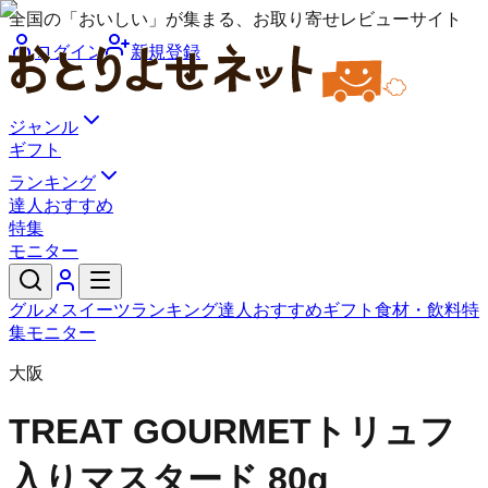
全国の「おいしい」が集まる、お取り寄せレビューサイト
ログイン
新規登録
ジャンル
ギフト
ランキング
達人おすすめ
特集
モニター
グルメ
スイーツ
ランキング
達人おすすめ
ギフト
食材・飲料
特
集
モニター
大阪
TREAT GOURMET
トリュフ
入りマスタード 80g