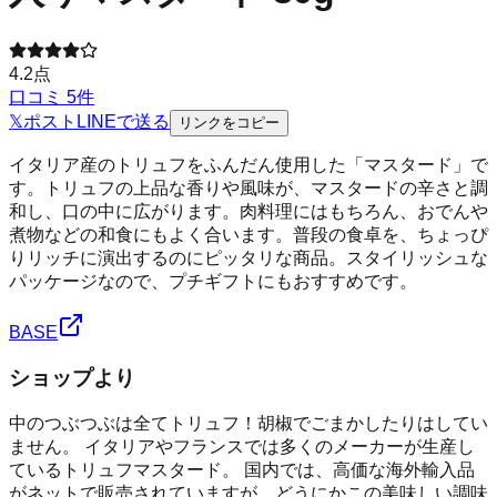
4.2
点
口コミ
5
件
𝕏
ポスト
LINE
で送る
リンクをコピー
イタリア産のトリュフをふんだん使用した「マスタード」で
す。トリュフの上品な香りや風味が、マスタードの辛さと調
和し、口の中に広がります。肉料理にはもちろん、おでんや
煮物などの和食にもよく合います。普段の食卓を、ちょっぴ
りリッチに演出するのにピッタリな商品。スタイリッシュな
パッケージなので、プチギフトにもおすすめです。
BASE
ショップより
中のつぶつぶは全てトリュフ！胡椒でごまかしたりはしてい
ません。 イタリアやフランスでは多くのメーカーが生産し
ているトリュフマスタード。 国内では、高価な海外輸入品
がネットで販売されていますが、どうにかこの美味しい調味