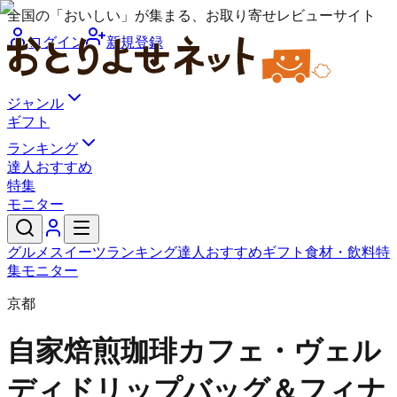
全国の「おいしい」が集まる、お取り寄せレビューサイト
ログイン
新規登録
ジャンル
ギフト
ランキング
達人おすすめ
特集
モニター
グルメ
スイーツ
ランキング
達人おすすめ
ギフト
食材・飲料
特
集
モニター
京都
自家焙煎珈琲カフェ・ヴェル
ディ
ドリップバッグ＆フィナ