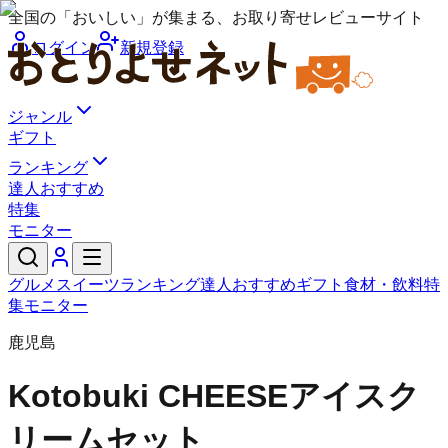
全国の「おいしい」が集まる、お取り寄せレビューサイト
ログイン
新規登録
ジャンル
ギフト
ランキング
達人おすすめ
特集
モニター
グルメ
スイーツ
ランキング
達人おすすめ
ギフト
食材・飲料
特
集
モニター
鹿児島
Kotobuki CHEESE
アイスク
リームセット