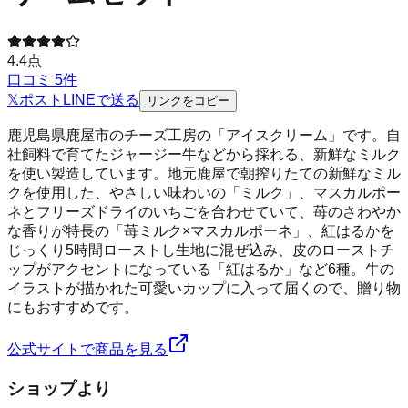
4.4
点
口コミ
5
件
𝕏
ポスト
LINE
で送る
リンクをコピー
鹿児島県鹿屋市のチーズ工房の「アイスクリーム」です。自
社飼料で育てたジャージー牛などから採れる、新鮮なミルク
を使い製造しています。地元鹿屋で朝搾りたての新鮮なミル
クを使用した、やさしい味わいの「ミルク」、マスカルポー
ネとフリーズドライのいちごを合わせていて、苺のさわやか
な香りが特長の「苺ミルク×マスカルポーネ」、紅はるかを
じっくり5時間ローストし生地に混ぜ込み、皮のローストチ
ップがアクセントになっている「紅はるか」など6種。牛の
イラストが描かれた可愛いカップに入って届くので、贈り物
にもおすすめです。
公式サイトで商品を見る
ショップより