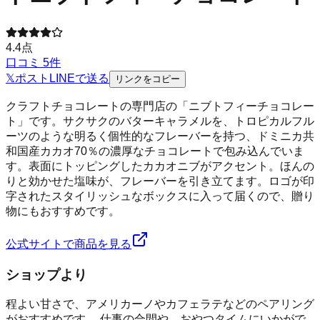
4.4
点
口コミ
5
件
𝕏
ポスト
LINE
で送る
リンクをコピー
クラフトチョコレートの専門店の「ニブトフィーチョコレー
ト」です。サクサクのバターキャラメルを、トロピカルフル
ーツのような明るく個性的なフレーバーを持つ、ドミニカ共
和国産カカオ70％の濃厚なチョコレートで包み込んでいま
す。表面にトッピングしたカカオニブがアクセント。ほんの
りと効かせた塩味が、フレーバーを引き立てます。ロゴが印
字されたスタイリッシュなボックスに入って届くので、贈り
物にもおすすめです。
公式サイトで商品を見る
ショップより
程よい甘さで、アメリカーノやカフェラテなどのペアリング
がおすすめです。 仕事の合間や、おやつタイムにいかがで