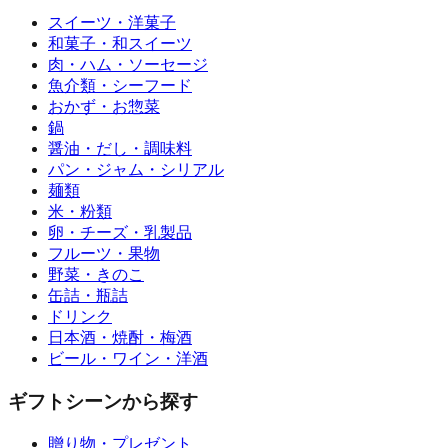
スイーツ・洋菓子
和菓子・和スイーツ
肉・ハム・ソーセージ
魚介類・シーフード
おかず・お惣菜
鍋
醤油・だし・調味料
パン・ジャム・シリアル
麺類
米・粉類
卵・チーズ・乳製品
フルーツ・果物
野菜・きのこ
缶詰・瓶詰
ドリンク
日本酒・焼酎・梅酒
ビール・ワイン・洋酒
ギフトシーンから探す
贈り物・プレゼント