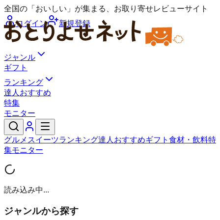
全国の「おいしい」が集まる、お取り寄せレビューサイト
ログイン
新規登録
ジャンル
ギフト
ランキング
達人おすすめ
特集
モニター
グルメ
スイーツ
ランキング
達人おすすめ
ギフト
食材・飲料
特
集
モニター
読み込み中...
ジャンルから探す