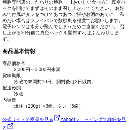
焼豚専門店のこだわりの焼豚！ 【おいしい食べ方】 真空パ
ックを開けてまずはそのまま召し上がってください。 お好
みで付属のタレをつけてあつあつご飯やお酒のあてに！ 温
めたい場合はフライパンで数秒炙る程度でお願いします。
電子レンジは水分が飛んでしまうためご遠慮ください。 召
し上がる30分前に真空パックを開封すればふんわりしま
す。
商品基本情報
商品価格帯
2,000円～3,000円未満
賞味期限
冷蔵で未開封10日。開封後は2日以内。
配送形態
冷蔵
内容量
焼豚（200g）×3個、タレ（6袋）
公式サイトで商品を見る
Yahoo!ショッピングで詳細を見
る