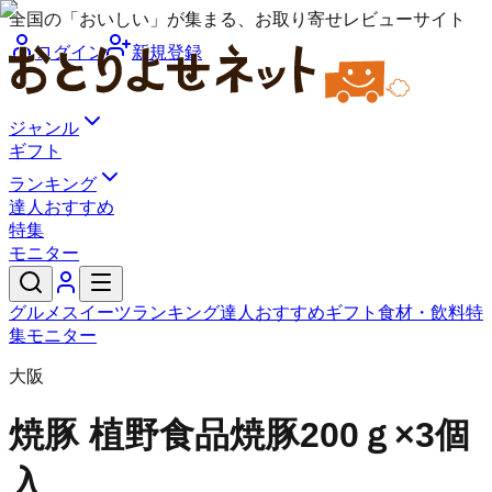
全国の「おいしい」が集まる、お取り寄せレビューサイト
ログイン
新規登録
ジャンル
ギフト
ランキング
達人おすすめ
特集
モニター
グルメ
スイーツ
ランキング
達人おすすめ
ギフト
食材・飲料
特
集
モニター
大阪
焼豚 植野食品
焼豚200ｇ×3個
入