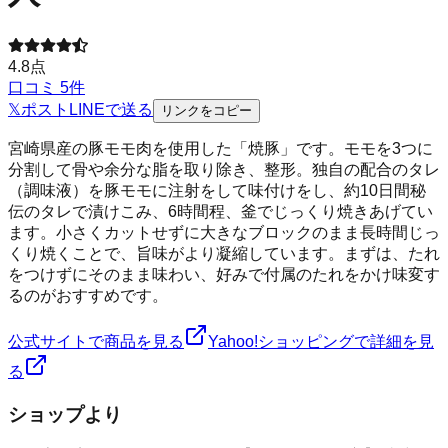
4.8
点
口コミ
5
件
𝕏
ポスト
LINE
で送る
リンクをコピー
宮崎県産の豚モモ肉を使用した「焼豚」です。モモを3つに
分割して骨や余分な脂を取り除き、整形。独自の配合のタレ
（調味液）を豚モモに注射をして味付けをし、約10日間秘
伝のタレで漬けこみ、6時間程、釜でじっくり焼きあげてい
ます。小さくカットせずに大きなブロックのまま長時間じっ
くり焼くことで、旨味がより凝縮しています。まずは、たれ
をつけずにそのまま味わい、好みで付属のたれをかけ味変す
るのがおすすめです。
公式サイトで商品を見る
Yahoo!ショッピングで詳細を見
る
ショップより