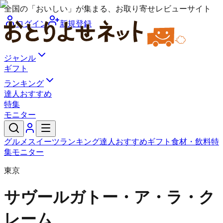
全国の「おいしい」が集まる、お取り寄せレビューサイト
ログイン
新規登録
ジャンル
ギフト
ランキング
達人おすすめ
特集
モニター
グルメ
スイーツ
ランキング
達人おすすめ
ギフト
食材・飲料
特
集
モニター
東京
サヴール
ガトー・ア・ラ・ク
レーム