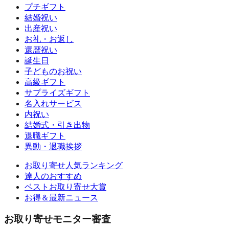
プチギフト
結婚祝い
出産祝い
お礼・お返し
還暦祝い
誕生日
子どものお祝い
高級ギフト
サプライズギフト
名入れサービス
内祝い
結婚式・引き出物
退職ギフト
異動・退職挨拶
お取り寄せ人気ランキング
達人のおすすめ
ベストお取り寄せ大賞
お得＆最新ニュース
お取り寄せモニター審査