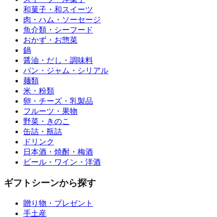
和菓子・和スイーツ
肉・ハム・ソーセージ
魚介類・シーフード
おかず・お惣菜
鍋
醤油・だし・調味料
パン・ジャム・シリアル
麺類
米・粉類
卵・チーズ・乳製品
フルーツ・果物
野菜・きのこ
缶詰・瓶詰
ドリンク
日本酒・焼酎・梅酒
ビール・ワイン・洋酒
ギフトシーンから探す
贈り物・プレゼント
手土産