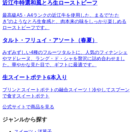
近江牛特選和風とろ生ローストビーフ
最高級A5・A4ランクの近江牛を使用した、まるで“たた
き”のようなとろ生食感と、肉本来の味をしっかり楽しめる
ローストビーフです。
タルト・フリュイ・アソート（春夏）
みずみずしい4種のフルーツタルトに、人気のフィナンシェ
やマドレーヌ、ラング・ド・シャを贅沢に詰め合わせまし
た。華やかな見た目で、ギフトに最適です。
生スイートポテト6本入り
プリンとスイートポテトの融合スイーツ！冷やしてスプーン
で食すスイートポテト
公式サイトで商品を見る
ジャンルから探す
スイーツ・洋菓子