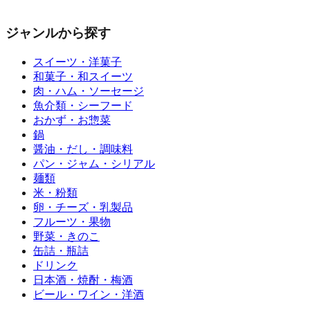
ジャンルから探す
スイーツ・洋菓子
和菓子・和スイーツ
肉・ハム・ソーセージ
魚介類・シーフード
おかず・お惣菜
鍋
醤油・だし・調味料
パン・ジャム・シリアル
麺類
米・粉類
卵・チーズ・乳製品
フルーツ・果物
野菜・きのこ
缶詰・瓶詰
ドリンク
日本酒・焼酎・梅酒
ビール・ワイン・洋酒