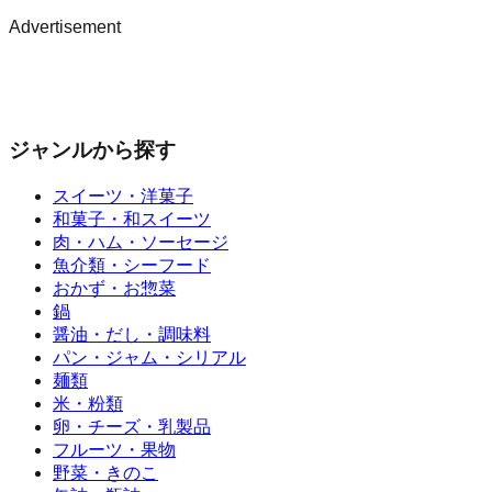
Advertisement
ジャンルから探す
スイーツ・洋菓子
和菓子・和スイーツ
肉・ハム・ソーセージ
魚介類・シーフード
おかず・お惣菜
鍋
醤油・だし・調味料
パン・ジャム・シリアル
麺類
米・粉類
卵・チーズ・乳製品
フルーツ・果物
野菜・きのこ