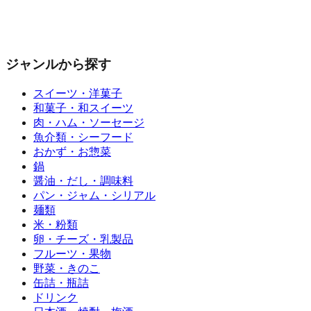
ジャンルから探す
スイーツ・洋菓子
和菓子・和スイーツ
肉・ハム・ソーセージ
魚介類・シーフード
おかず・お惣菜
鍋
醤油・だし・調味料
パン・ジャム・シリアル
麺類
米・粉類
卵・チーズ・乳製品
フルーツ・果物
野菜・きのこ
缶詰・瓶詰
ドリンク