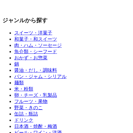
ジャンルから探す
スイーツ・洋菓子
和菓子・和スイーツ
肉・ハム・ソーセージ
魚介類・シーフード
おかず・お惣菜
鍋
醤油・だし・調味料
パン・ジャム・シリアル
麺類
米・粉類
卵・チーズ・乳製品
フルーツ・果物
野菜・きのこ
缶詰・瓶詰
ドリンク
日本酒・焼酎・梅酒
ビール・ワイン・洋酒