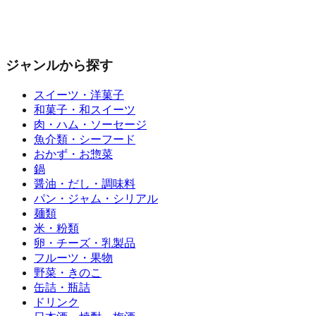
ジャンルから探す
スイーツ・洋菓子
和菓子・和スイーツ
肉・ハム・ソーセージ
魚介類・シーフード
おかず・お惣菜
鍋
醤油・だし・調味料
パン・ジャム・シリアル
麺類
米・粉類
卵・チーズ・乳製品
フルーツ・果物
野菜・きのこ
缶詰・瓶詰
ドリンク