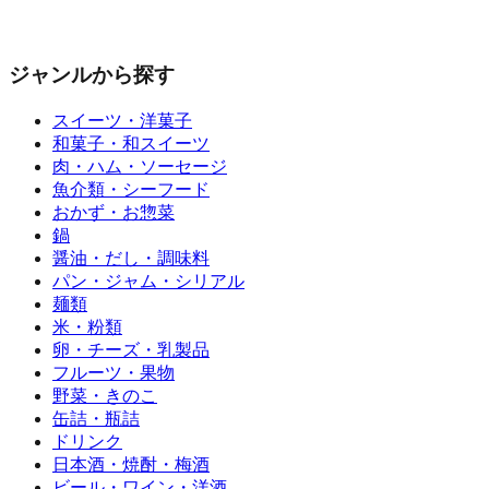
ジャンルから探す
スイーツ・洋菓子
和菓子・和スイーツ
肉・ハム・ソーセージ
魚介類・シーフード
おかず・お惣菜
鍋
醤油・だし・調味料
パン・ジャム・シリアル
麺類
米・粉類
卵・チーズ・乳製品
フルーツ・果物
野菜・きのこ
缶詰・瓶詰
ドリンク
日本酒・焼酎・梅酒
ビール・ワイン・洋酒