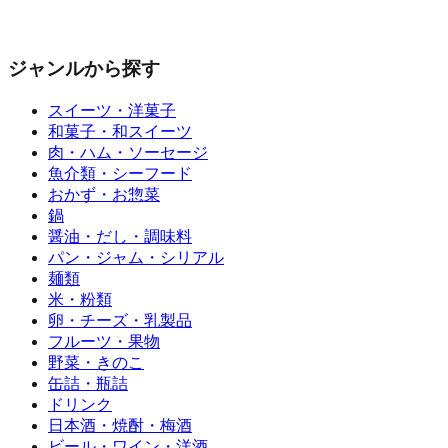
ジャンルから探す
スイーツ・洋菓子
和菓子・和スイーツ
肉・ハム・ソーセージ
魚介類・シーフード
おかず・お惣菜
鍋
醤油・だし・調味料
パン・ジャム・シリアル
麺類
米・粉類
卵・チーズ・乳製品
フルーツ・果物
野菜・きのこ
缶詰・瓶詰
ドリンク
日本酒・焼酎・梅酒
ビール・ワイン・洋酒