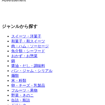
Advertisement
ジャンルから探す
スイーツ・洋菓子
和菓子・和スイーツ
肉・ハム・ソーセージ
魚介類・シーフード
おかず・お惣菜
鍋
醤油・だし・調味料
パン・ジャム・シリアル
麺類
米・粉類
卵・チーズ・乳製品
フルーツ・果物
野菜・きのこ
缶詰・瓶詰