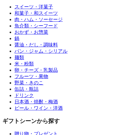
スイーツ・洋菓子
和菓子・和スイーツ
肉・ハム・ソーセージ
魚介類・シーフード
おかず・お惣菜
鍋
醤油・だし・調味料
パン・ジャム・シリアル
麺類
米・粉類
卵・チーズ・乳製品
フルーツ・果物
野菜・きのこ
缶詰・瓶詰
ドリンク
日本酒・焼酎・梅酒
ビール・ワイン・洋酒
ギフトシーンから探す
贈り物・プレゼント