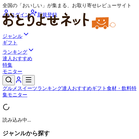
全国の「おいしい」が集まる、お取り寄せレビューサイト
ログイン
新規登録
ジャンル
ギフト
ランキング
達人おすすめ
特集
モニター
グルメ
スイーツ
ランキング
達人おすすめ
ギフト
食材・飲料
特
集
モニター
読み込み中...
ジャンルから探す