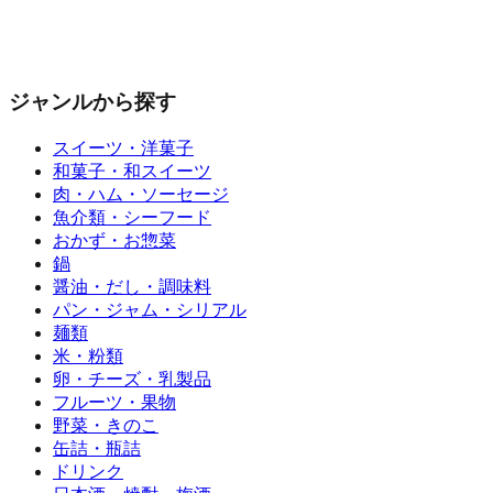
ジャンルから探す
スイーツ・洋菓子
和菓子・和スイーツ
肉・ハム・ソーセージ
魚介類・シーフード
おかず・お惣菜
鍋
醤油・だし・調味料
パン・ジャム・シリアル
麺類
米・粉類
卵・チーズ・乳製品
フルーツ・果物
野菜・きのこ
缶詰・瓶詰
ドリンク