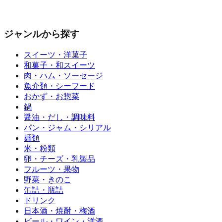
ジャンルから探す
スイーツ・洋菓子
和菓子・和スイーツ
肉・ハム・ソーセージ
魚介類・シーフード
おかず・お惣菜
鍋
醤油・だし・調味料
パン・ジャム・シリアル
麺類
米・粉類
卵・チーズ・乳製品
フルーツ・果物
野菜・きのこ
缶詰・瓶詰
ドリンク
日本酒・焼酎・梅酒
ビール・ワイン・洋酒