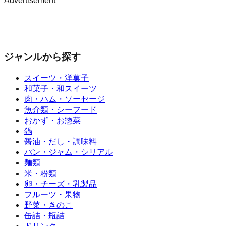
Advertisement
ジャンルから探す
スイーツ・洋菓子
和菓子・和スイーツ
肉・ハム・ソーセージ
魚介類・シーフード
おかず・お惣菜
鍋
醤油・だし・調味料
パン・ジャム・シリアル
麺類
米・粉類
卵・チーズ・乳製品
フルーツ・果物
野菜・きのこ
缶詰・瓶詰