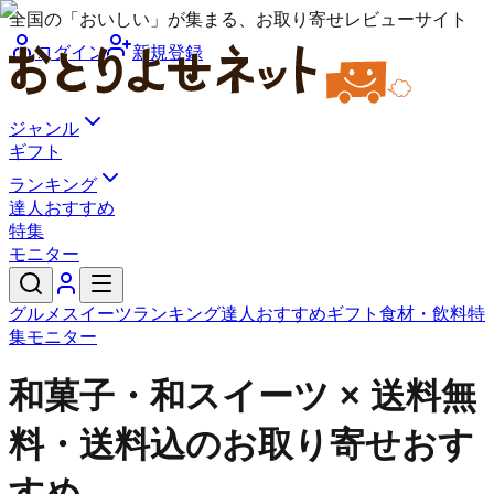
全国の「おいしい」が集まる、お取り寄せレビューサイト
ログイン
新規登録
ジャンル
ギフト
ランキング
達人おすすめ
特集
モニター
グルメ
スイーツ
ランキング
達人おすすめ
ギフト
食材・飲料
特
集
モニター
和菓子・和スイーツ × 送料無
料・送料込のお取り寄せおす
すめ