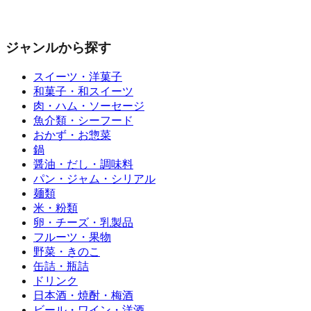
ジャンルから探す
スイーツ・洋菓子
和菓子・和スイーツ
肉・ハム・ソーセージ
魚介類・シーフード
おかず・お惣菜
鍋
醤油・だし・調味料
パン・ジャム・シリアル
麺類
米・粉類
卵・チーズ・乳製品
フルーツ・果物
野菜・きのこ
缶詰・瓶詰
ドリンク
日本酒・焼酎・梅酒
ビール・ワイン・洋酒