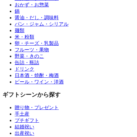
おかず・お惣菜
鍋
醤油・だし・調味料
パン・ジャム・シリアル
麺類
米・粉類
卵・チーズ・乳製品
フルーツ・果物
野菜・きのこ
缶詰・瓶詰
ドリンク
日本酒・焼酎・梅酒
ビール・ワイン・洋酒
ギフトシーンから探す
贈り物・プレゼント
手土産
プチギフト
結婚祝い
出産祝い