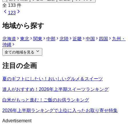
全
133
件
1
2
3
地域から探す
北海道
東北
関東
中部
北陸
近畿
中国
四国
九州・
沖縄
全ての地域を見る
注目の企画
夏のギフトにしたい！おいしいグルメ＆スイーツ
達人がおすすめ！2026年上半期スイーツランキング
白米がもっと進む！ご飯のお供ランキング
2026年上半期ランキングで上位に入ったお取り寄せ特集
Advertisement