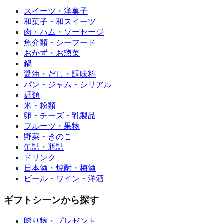
スイーツ・洋菓子
和菓子・和スイーツ
肉・ハム・ソーセージ
魚介類・シーフード
おかず・お惣菜
鍋
醤油・だし・調味料
パン・ジャム・シリアル
麺類
米・粉類
卵・チーズ・乳製品
フルーツ・果物
野菜・きのこ
缶詰・瓶詰
ドリンク
日本酒・焼酎・梅酒
ビール・ワイン・洋酒
ギフトシーンから探す
贈り物・プレゼント