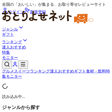
全国の「おいしい」が集まる、お取り寄せレビューサイト
ログイン
新規登録
ジャンル
ギフト
ランキング
達人おすすめ
特集
モニター
グルメ
スイーツ
ランキング
達人おすすめ
ギフト
食材・飲料
特
集
モニター
読み込み中...
ジャンルから探す