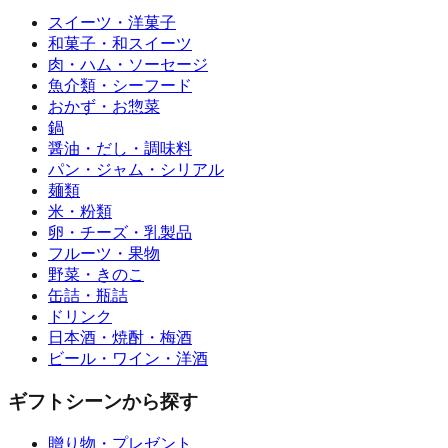
スイーツ・洋菓子
和菓子・和スイーツ
肉・ハム・ソーセージ
魚介類・シーフード
おかず・お惣菜
鍋
醤油・だし・調味料
パン・ジャム・シリアル
麺類
米・粉類
卵・チーズ・乳製品
フルーツ・果物
野菜・きのこ
缶詰・瓶詰
ドリンク
日本酒・焼酎・梅酒
ビール・ワイン・洋酒
ギフトシーンから探す
贈り物・プレゼント