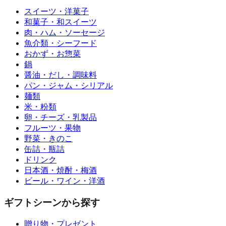
スイーツ・洋菓子
和菓子・和スイーツ
肉・ハム・ソーセージ
魚介類・シーフード
おかず・お惣菜
鍋
醤油・だし・調味料
パン・ジャム・シリアル
麺類
米・粉類
卵・チーズ・乳製品
フルーツ・果物
野菜・きのこ
缶詰・瓶詰
ドリンク
日本酒・焼酎・梅酒
ビール・ワイン・洋酒
ギフトシーンから探す
贈り物・プレゼント