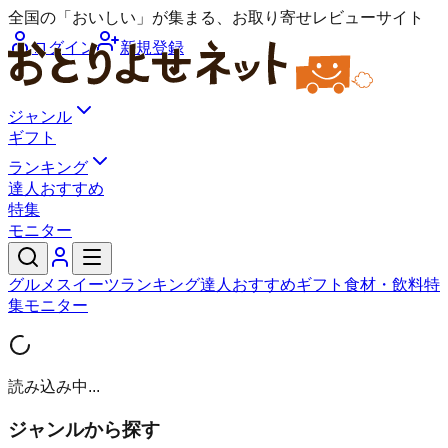
全国の「おいしい」が集まる、お取り寄せレビューサイト
ログイン
新規登録
ジャンル
ギフト
ランキング
達人おすすめ
特集
モニター
グルメ
スイーツ
ランキング
達人おすすめ
ギフト
食材・飲料
特
集
モニター
読み込み中...
ジャンルから探す