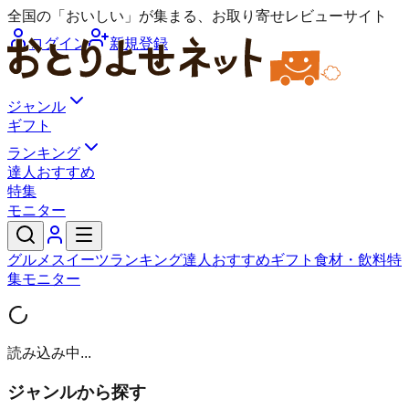
全国の「おいしい」が集まる、お取り寄せレビューサイト
ログイン
新規登録
ジャンル
ギフト
ランキング
達人おすすめ
特集
モニター
グルメ
スイーツ
ランキング
達人おすすめ
ギフト
食材・飲料
特
集
モニター
読み込み中...
ジャンルから探す