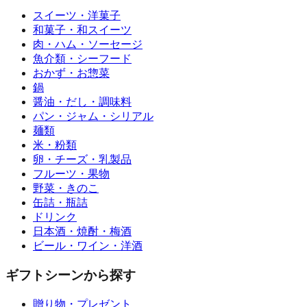
スイーツ・洋菓子
和菓子・和スイーツ
肉・ハム・ソーセージ
魚介類・シーフード
おかず・お惣菜
鍋
醤油・だし・調味料
パン・ジャム・シリアル
麺類
米・粉類
卵・チーズ・乳製品
フルーツ・果物
野菜・きのこ
缶詰・瓶詰
ドリンク
日本酒・焼酎・梅酒
ビール・ワイン・洋酒
ギフトシーンから探す
贈り物・プレゼント