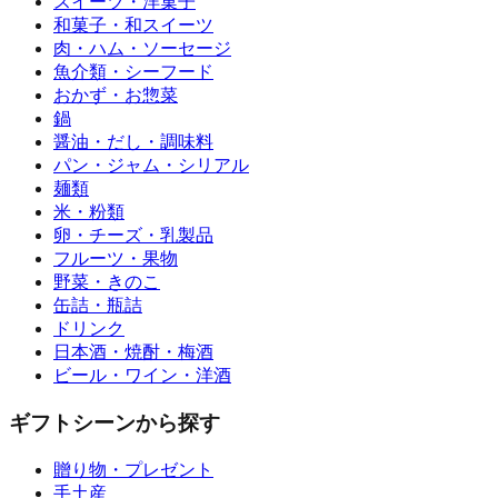
スイーツ・洋菓子
和菓子・和スイーツ
肉・ハム・ソーセージ
魚介類・シーフード
おかず・お惣菜
鍋
醤油・だし・調味料
パン・ジャム・シリアル
麺類
米・粉類
卵・チーズ・乳製品
フルーツ・果物
野菜・きのこ
缶詰・瓶詰
ドリンク
日本酒・焼酎・梅酒
ビール・ワイン・洋酒
ギフトシーンから探す
贈り物・プレゼント
手土産