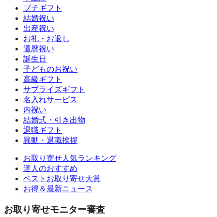
プチギフト
結婚祝い
出産祝い
お礼・お返し
還暦祝い
誕生日
子どものお祝い
高級ギフト
サプライズギフト
名入れサービス
内祝い
結婚式・引き出物
退職ギフト
異動・退職挨拶
お取り寄せ人気ランキング
達人のおすすめ
ベストお取り寄せ大賞
お得＆最新ニュース
お取り寄せモニター審査