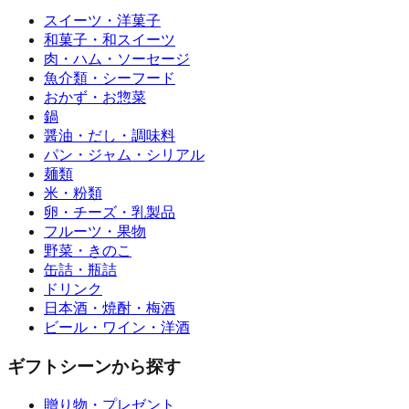
スイーツ・洋菓子
和菓子・和スイーツ
肉・ハム・ソーセージ
魚介類・シーフード
おかず・お惣菜
鍋
醤油・だし・調味料
パン・ジャム・シリアル
麺類
米・粉類
卵・チーズ・乳製品
フルーツ・果物
野菜・きのこ
缶詰・瓶詰
ドリンク
日本酒・焼酎・梅酒
ビール・ワイン・洋酒
ギフトシーンから探す
贈り物・プレゼント