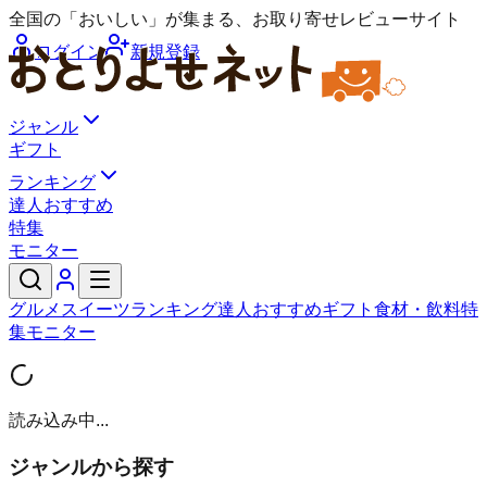
全国の「おいしい」が集まる、お取り寄せレビューサイト
ログイン
新規登録
ジャンル
ギフト
ランキング
達人おすすめ
特集
モニター
グルメ
スイーツ
ランキング
達人おすすめ
ギフト
食材・飲料
特
集
モニター
読み込み中...
ジャンルから探す