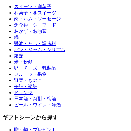
スイーツ・洋菓子
和菓子・和スイーツ
肉・ハム・ソーセージ
魚介類・シーフード
おかず・お惣菜
鍋
醤油・だし・調味料
パン・ジャム・シリアル
麺類
米・粉類
卵・チーズ・乳製品
フルーツ・果物
野菜・きのこ
缶詰・瓶詰
ドリンク
日本酒・焼酎・梅酒
ビール・ワイン・洋酒
ギフトシーンから探す
贈り物・プレゼント