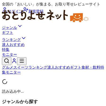
全国の「おいしい」が集まる、お取り寄せレビューサイト
ログイン
新規登録
ジャンル
ギフト
ランキング
達人おすすめ
特集
モニター
グルメ
スイーツ
ランキング
達人おすすめ
ギフト
食材・飲料
特
集
モニター
読み込み中...
ジャンルから探す