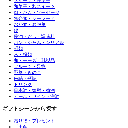
スイーツ・洋菓子
和菓子・和スイーツ
肉・ハム・ソーセージ
魚介類・シーフード
おかず・お惣菜
鍋
醤油・だし・調味料
パン・ジャム・シリアル
麺類
米・粉類
卵・チーズ・乳製品
フルーツ・果物
野菜・きのこ
缶詰・瓶詰
ドリンク
日本酒・焼酎・梅酒
ビール・ワイン・洋酒
ギフトシーンから探す
贈り物・プレゼント
手土産