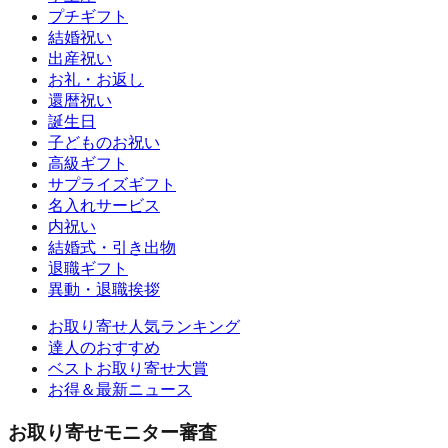
プチギフト
結婚祝い
出産祝い
お礼・お返し
還暦祝い
誕生日
子どものお祝い
高級ギフト
サプライズギフト
名入れサービス
内祝い
結婚式・引き出物
退職ギフト
異動・退職挨拶
お取り寄せ人気ランキング
達人のおすすめ
ベストお取り寄せ大賞
お得＆最新ニュース
お取り寄せモニター審査