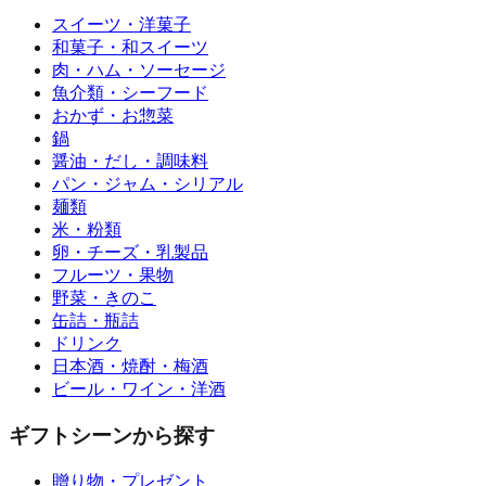
スイーツ・洋菓子
和菓子・和スイーツ
肉・ハム・ソーセージ
魚介類・シーフード
おかず・お惣菜
鍋
醤油・だし・調味料
パン・ジャム・シリアル
麺類
米・粉類
卵・チーズ・乳製品
フルーツ・果物
野菜・きのこ
缶詰・瓶詰
ドリンク
日本酒・焼酎・梅酒
ビール・ワイン・洋酒
ギフトシーンから探す
贈り物・プレゼント