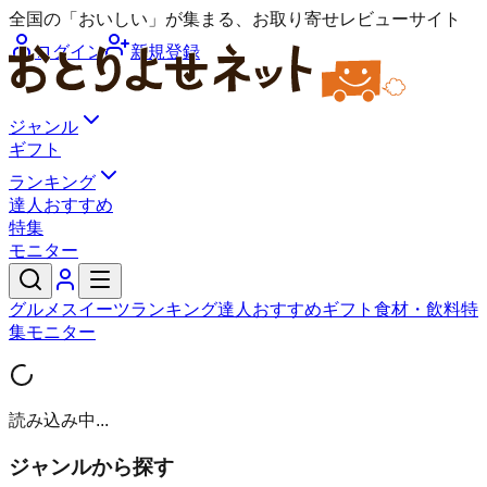
全国の「おいしい」が集まる、お取り寄せレビューサイト
ログイン
新規登録
ジャンル
ギフト
ランキング
達人おすすめ
特集
モニター
グルメ
スイーツ
ランキング
達人おすすめ
ギフト
食材・飲料
特
集
モニター
読み込み中...
ジャンルから探す