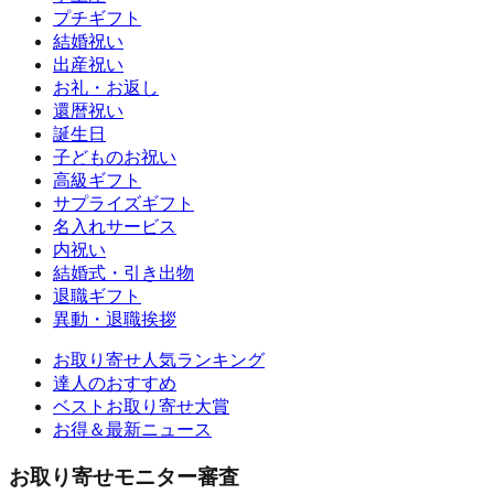
プチギフト
結婚祝い
出産祝い
お礼・お返し
還暦祝い
誕生日
子どものお祝い
高級ギフト
サプライズギフト
名入れサービス
内祝い
結婚式・引き出物
退職ギフト
異動・退職挨拶
お取り寄せ人気ランキング
達人のおすすめ
ベストお取り寄せ大賞
お得＆最新ニュース
お取り寄せモニター審査