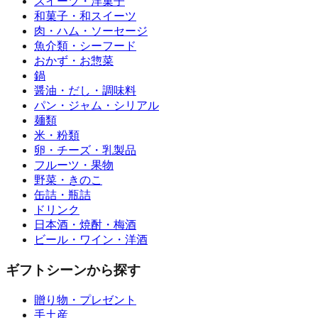
スイーツ・洋菓子
和菓子・和スイーツ
肉・ハム・ソーセージ
魚介類・シーフード
おかず・お惣菜
鍋
醤油・だし・調味料
パン・ジャム・シリアル
麺類
米・粉類
卵・チーズ・乳製品
フルーツ・果物
野菜・きのこ
缶詰・瓶詰
ドリンク
日本酒・焼酎・梅酒
ビール・ワイン・洋酒
ギフトシーンから探す
贈り物・プレゼント
手土産