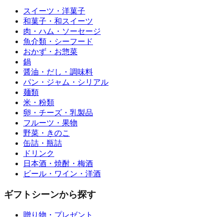
スイーツ・洋菓子
和菓子・和スイーツ
肉・ハム・ソーセージ
魚介類・シーフード
おかず・お惣菜
鍋
醤油・だし・調味料
パン・ジャム・シリアル
麺類
米・粉類
卵・チーズ・乳製品
フルーツ・果物
野菜・きのこ
缶詰・瓶詰
ドリンク
日本酒・焼酎・梅酒
ビール・ワイン・洋酒
ギフトシーンから探す
贈り物・プレゼント