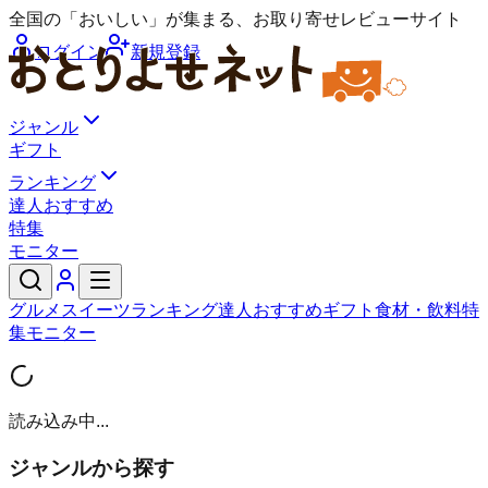
全国の「おいしい」が集まる、お取り寄せレビューサイト
ログイン
新規登録
ジャンル
ギフト
ランキング
達人おすすめ
特集
モニター
グルメ
スイーツ
ランキング
達人おすすめ
ギフト
食材・飲料
特
集
モニター
読み込み中...
ジャンルから探す