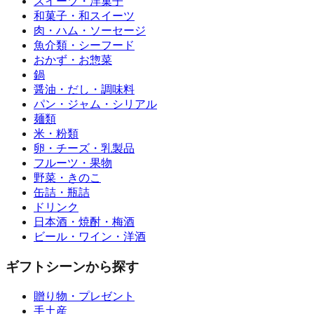
スイーツ・洋菓子
和菓子・和スイーツ
肉・ハム・ソーセージ
魚介類・シーフード
おかず・お惣菜
鍋
醤油・だし・調味料
パン・ジャム・シリアル
麺類
米・粉類
卵・チーズ・乳製品
フルーツ・果物
野菜・きのこ
缶詰・瓶詰
ドリンク
日本酒・焼酎・梅酒
ビール・ワイン・洋酒
ギフトシーンから探す
贈り物・プレゼント
手土産