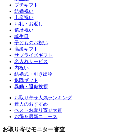
プチギフト
結婚祝い
出産祝い
お礼・お返し
還暦祝い
誕生日
子どものお祝い
高級ギフト
サプライズギフト
名入れサービス
内祝い
結婚式・引き出物
退職ギフト
異動・退職挨拶
お取り寄せ人気ランキング
達人のおすすめ
ベストお取り寄せ大賞
お得＆最新ニュース
お取り寄せモニター審査